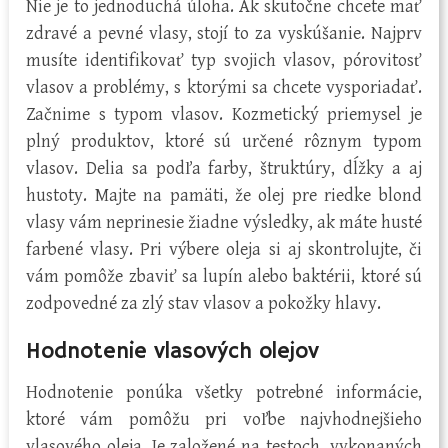
Nie je to jednoduchá úloha. Ak skutočne chcete mať
zdravé a pevné vlasy, stojí to za vyskúšanie. Najprv
musíte identifikovať typ svojich vlasov, pórovitosť
vlasov a problémy, s ktorými sa chcete vysporiadať.
Začnime s typom vlasov. Kozmetický priemysel je
plný produktov, ktoré sú určené rôznym typom
vlasov. Delia sa podľa farby, štruktúry, dĺžky a aj
hustoty. Majte na pamäti, že olej pre riedke blond
vlasy vám neprinesie žiadne výsledky, ak máte husté
farbené vlasy. Pri výbere oleja si aj skontrolujte, či
vám pomôže zbaviť sa lupín alebo baktérii, ktoré sú
zodpovedné za zlý stav vlasov a pokožky hlavy.
Hodnotenie vlasových olejov
Hodnotenie ponúka všetky potrebné informácie,
ktoré vám pomôžu pri voľbe najvhodnejšieho
vlasového oleja. Je založené na testoch, vykonaných