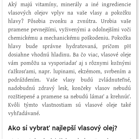
Aký majú vitamíny, minerály a iné ingrediencie
vlasových olejov vplyv na vaše vlasy a pokožku
hlavy? Pôsobia zvonku a zvnútra. Urobia vaše
pramene pevnejšími, vyživenými a odolnejšími voči
chemickému a mechanickému poškodeniu. Pokožka
hlavy bude správne hydratovaná, pričom pH
dosiahne vhodnú hladinu. Ba čo viac, vlasové oleje
vám pomôžu sa vysporiadať aj s rôznymi kožnými
ťažkosťami, napr. lupinami, ekzémom, svrbením a
podráždením. Vaše vlasy budú zvládnuteľné,
nadobudnú zdravý lesk, končeky vlasov nebudú
rozštiepené a pramene sa nebudú lámať a krehnúť.
Kvôli týmto vlastnostiam sú vlasové oleje také
vyhľadávané.
Ako si vybrať najlepší vlasový olej?