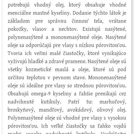
potrebujú vhodný olej, ktorý obsahuje vhodné
esenciálne mastné kyseliny. Dodanie týchto látok je
základom pre správnu činnosť tela, vrátane
pokožky, vlasov a nechtov. Existujú nasýtené,
polynenasýtené a mononenasýtené oleje. Nasýtené
oleje sa odporúčajú pre vlasy s nízkou pórovitosťou.
Tvoria ich veľmi malé čiastočky, ktoré vynikajúco
vyživujú hladké a zdravé pramene. Nasýtené oleje sú
všetky kozmetické maslá a oleje, ktoré sú pod
určitou teplotou v pevnom stave. Mononenasýtené
oleje sú ideálne pre vlasy so strednou pórovitosťou.
Obsahujú omega-9 kyseliny a ľahšie prenikajú cez
nadvihnuté kutikuly. Patrí tu: marhuľový,
broskyňový, mandľový, avokádový, olivový olej.
Polynenasýtené oleje sú vhodné pre vlasy s vysokou
pórovitosťou. Ich veľké čiastočky sa ľahko vojdú