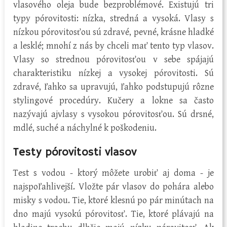
vlasového oleja bude bezproblémové. Existujú tri
typy pórovitosti: nízka, stredná a vysoká. Vlasy s
nízkou pórovitosťou sú zdravé, pevné, krásne hladké
a lesklé; mnohí z nás by chceli mať tento typ vlasov.
Vlasy so strednou pórovitosťou v sebe spájajú
charakteristiku nízkej a vysokej pórovitosti. Sú
zdravé, ľahko sa upravujú, ľahko podstupujú rôzne
stylingové procedúry. Kučery a lokne sa často
nazývajú ajvlasy s vysokou pórovitosťou. Sú drsné,
mdlé, suché a náchylné k poškodeniu.
Testy pórovitosti vlasov
Test s vodou - ktorý môžete urobiť aj doma - je
najspoľahlivejší. Vložte pár vlasov do pohára alebo
misky s vodou. Tie, ktoré klesnú po pár minútach na
dno majú vysokú pórovitosť. Tie, ktoré plávajú na