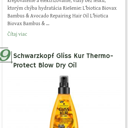
krepovatenie a elektrizovanie, vlasy bez lesku,
ktorým chýba hydratácia Riešenie: L’biotica Biovax
Bambus & Avocado Repairing Hair Oil L’biotica
Biovax Bambus & …
Čítaj viac
Schwarzkopf Gliss Kur Thermo-
Protect Blow Dry Oil