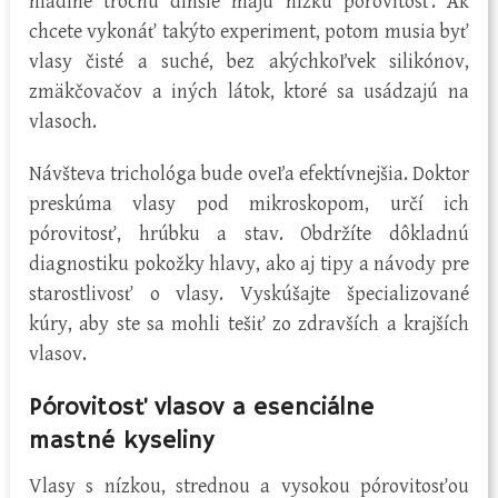
hladine trochu dlhšie majú nízku pórovitosť. Ak
chcete vykonáť takýto experiment, potom musia byť
vlasy čisté a suché, bez akýchkoľvek silikónov,
zmäkčovačov a iných látok, ktoré sa usádzajú na
vlasoch.
Návšteva trichológa bude oveľa efektívnejšia. Doktor
preskúma vlasy pod mikroskopom, určí ich
pórovitosť, hrúbku a stav. Obdržíte dôkladnú
diagnostiku pokožky hlavy, ako aj tipy a návody pre
starostlivosť o vlasy. Vyskúšajte špecializované
kúry, aby ste sa mohli tešiť zo zdravších a krajších
vlasov.
Pórovitosť vlasov a esenciálne
mastné kyseliny
Vlasy s nízkou, strednou a vysokou pórovitosťou